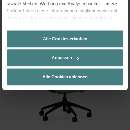
soziale Medien, Werbung und Analysen weiter. Unsere
inkl. 19 % MwSt.
Partner führen diese Informationen möglicherweise mit
In den Warenkorb
weiteren Daten zusammen, die Sie ihnen bereitgestellt
haben oder die sie im Rahmen Ihrer Nutzung der Dienste
gesammelt haben.
Alle Cookies erlauben
Anpassen
Alle Cookies ablehnen