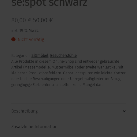
se:spot schwarz
Ursprünglicher
Aktueller
80,00
€
50,00
€
Preis
Preis
inkl. 19 % MwSt.
war:
ist:
Nicht vorrätig
80,00 €
50,00 €.
Kategorien:
Sitzmöbel
,
Besucherstühle
Alle Produkte in diesem Online-Shop sind entweder gebrauchte
Artikel (Messemodelle, Mustermöbel) oder zweite Wahlartikel mit
kleineren Produktionsfehlern. Gebrauchsspuren wie leichte Kratzer
oder leichte Beschädigungen oder Unregelmäßigkeiten im Bezug,
geringfügige Farbfehler u. ä. stellen keine Mängel dar.
Beschreibung
Zusätzliche Information