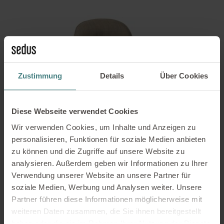
Zustimmung
Details
Über Cookies
Diese Webseite verwendet Cookies
Wir verwenden Cookies, um Inhalte und Anzeigen zu
personalisieren, Funktionen für soziale Medien anbieten
zu können und die Zugriffe auf unsere Website zu
analysieren. Außerdem geben wir Informationen zu Ihrer
Verwendung unserer Website an unsere Partner für
soziale Medien, Werbung und Analysen weiter. Unsere
se:café soft chair Barhocker beigebraun/creme
Partner führen diese Informationen möglicherweise mit
230,00
€
weiteren Daten zusammen, die Sie ihnen bereitgestellt
2 vorrätig
haben oder die sie im Rahmen Ihrer Nutzung der Dienste