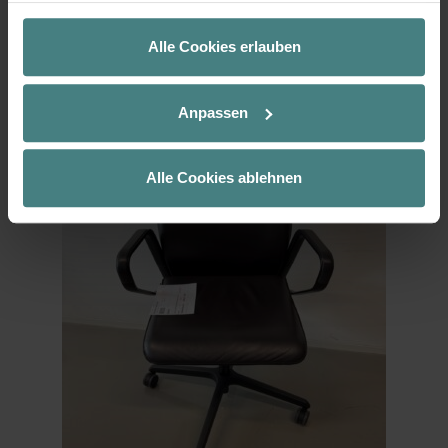
gesammelt haben.
inkl. 19 % MwSt.
Alle Cookies erlauben
In den Warenkorb
Anpassen
Alle Cookies ablehnen