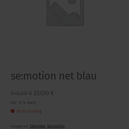
Kontakt
Kontakt
se:motion net blau
Ursprünglicher
Aktueller
548,00
€
257,00
€
Preis
Preis
inkl. 19 % MwSt.
war:
ist:
Nicht vorrätig
548,00 €
257,00 €.
Kategorien:
Sitzmöbel
,
Bürostühle