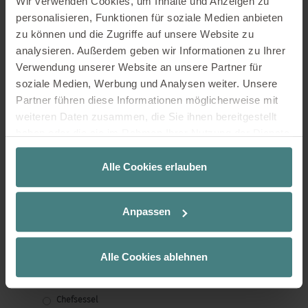
Wir verwenden Cookies, um Inhalte und Anzeigen zu
personalisieren, Funktionen für soziale Medien anbieten
NEUWARE: se:do pro light 2 schwarz
zu können und die Zugriffe auf unsere Website zu
460,00
€
analysieren. Außerdem geben wir Informationen zu Ihrer
Verwendung unserer Website an unsere Partner für
1 vorrätig
soziale Medien, Werbung und Analysen weiter. Unsere
inkl. 19 % MwSt.
Partner führen diese Informationen möglicherweise mit
In den Warenkorb
weiteren Daten zusammen, die Sie ihnen bereitgestellt
haben oder die sie im Rahmen Ihrer Nutzung der Dienste
gesammelt haben.
Alle Cookies erlauben
Produktkategorien
Anpassen
Sitzmöbel
Alle Cookies ablehnen
Besucherstühle
Bürostühle
Chefsessel