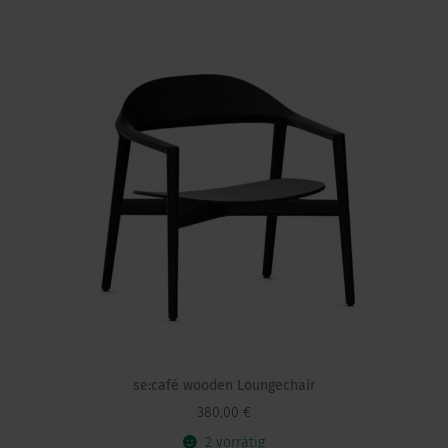
se:café wooden Loungechair
380,00
€
2 vorrätig