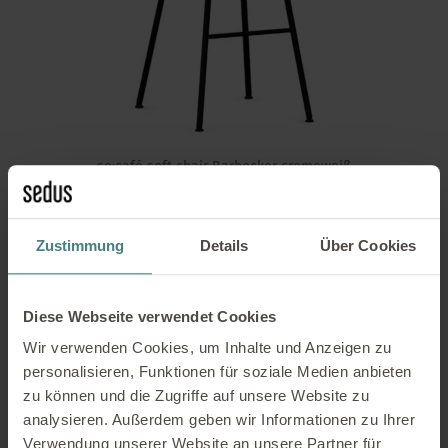
se:café soft chair Barhocker cremeweiß
230,00
€
4 vorrätig
Zustimmung
Details
Über Cookies
inkl. 19 % MwSt.
In den Warenkorb
Diese Webseite verwendet Cookies
Wir verwenden Cookies, um Inhalte und Anzeigen zu
personalisieren, Funktionen für soziale Medien anbieten
zu können und die Zugriffe auf unsere Website zu
Produktkategorien
analysieren. Außerdem geben wir Informationen zu Ihrer
Verwendung unserer Website an unsere Partner für