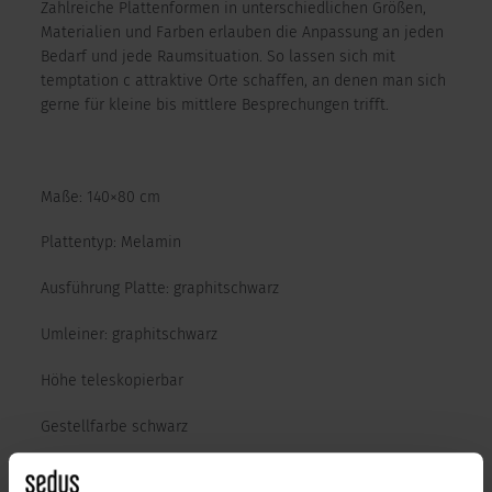
Zahlreiche Plattenformen in unterschiedlichen Größen,
Materialien und Farben erlauben die Anpassung an jeden
Bedarf und jede Raumsituation. So lassen sich mit
temptation c attraktive Orte schaffen, an denen man sich
gerne für kleine bis mittlere Besprechungen trifft.
Maße: 140×80 cm
Plattentyp: Melamin
Ausführung Platte: graphitschwarz
Umleiner: graphitschwarz
Höhe teleskopierbar
Gestellfarbe schwarz
Ähnliche Produkte