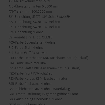
ARTNR-Artikelnummer 55624
AT2-Überstand hinten 0,0000 mm
ATI-Tiefe (mm) 800,0000 mm
E21-Einrichtung 55675-L3V-Schloß Mel/EH
E22-Einrichtung 54238-L3V Mel./EH
E23-Einrichtung 54238-L3V Mel./EH
E24-Einrichtung N-ohne
EST-Anzahl Einr. LI od. OBEN 3
F05-Farbe Bodengleiter N-ohne
F10-Farbe Stoff N-ohne
F14-Farbe Griff 24-schwarz
F30-Farbe Unterboden K84-Nussbaum natur(Auslauf)
FKA-Farbe Umleimer K84
FS1-Farbe Platte K84-Nussbaum natur (Auslauf)
FS2-Farbe Front K77-lichtgrau
FS3-Farbe Korpus K84-Nussbaum natur
FS5-Farbe Rückwand N-ohne
GAE-Schiebereinsatz N-ohne Materialzug
GBA-Frontausführung 16-gerade grifflose Front
GBD-Ausführung Oberboden N-ohne
GE1-Einr. Container ohne